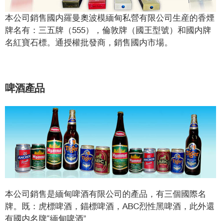
本公司銷售國内羅曼奧波模緬甸私營有限公司生産的香煙
牌名有：三五牌（555），倫敦牌（國王型號）和國内牌
名紅寶石標。通授權批發商，銷售國内市場。
啤酒產品
本公司銷售是緬甸啤酒有限公司的產品，有三個國際名
牌。既：虎標啤酒，錨標啤酒，ABC烈性黑啤酒，此外還
有國内名牌“緬甸啤酒”