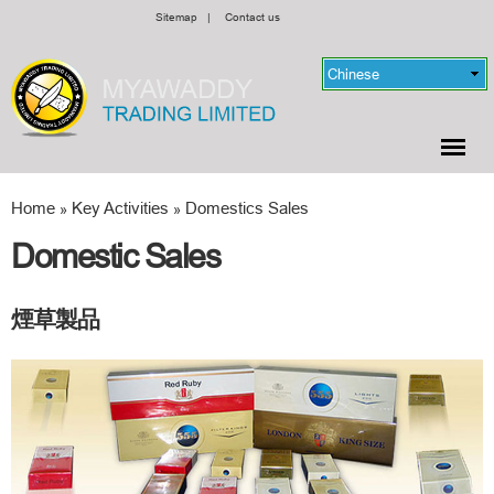
Skip to
Sitemap
|
Contact us
main
content
Home
Key Activities
Domestics Sales
»
»
You are here
Domestic Sales
煙草製品